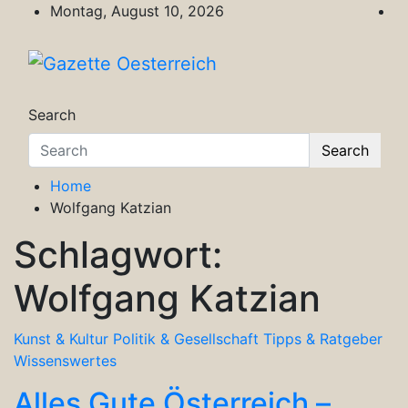
Skip
Montag, August 10, 2026
to
content
Gazette Oesterreich
Magazin für Freizeit, Politik, Kultur & Wisse
Search
Search
Home
Wolfgang Katzian
Schlagwort:
Wolfgang Katzian
Kunst & Kultur
Politik & Gesellschaft
Tipps & Ratgeber
Wissenswertes
Alles Gute Österreich –