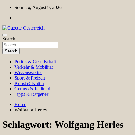
Skip
Sonntag, August 9, 2026
to
content
Magazin für Freizeit, Politik, Kultur & Wissenschaft
Search
Gazette Oesterreich
Search
Politik & Gesellschaft
Verkehr & Mobilität
Wissenswertes
Sport & Freizeit
Kunst & Kultur
Genuss & Kulinarik
Tipps & Ratgeber
Home
Wolfgang Herles
Schlagwort:
Wolfgang Herles