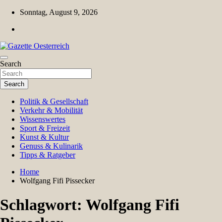
Skip
Sonntag, August 9, 2026
to
content
Magazin für Freizeit, Politik, Kultur & Wissenschaft
Search
Gazette Oesterreich
Search
Politik & Gesellschaft
Verkehr & Mobilität
Wissenswertes
Sport & Freizeit
Kunst & Kultur
Genuss & Kulinarik
Tipps & Ratgeber
Home
Wolfgang Fifi Pissecker
Schlagwort:
Wolfgang Fifi