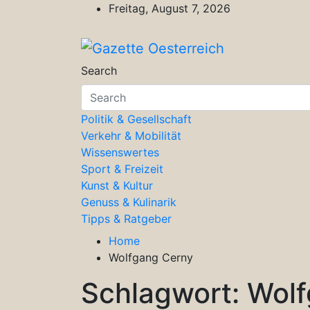
Skip
Freitag, August 7, 2026
to
content
Gazette Oesterreich
Magazin für Freizeit, Politik, Kultu
Search
Politik & Gesellschaft
Verkehr & Mobilität
Wissenswertes
Sport & Freizeit
Kunst & Kultur
Genuss & Kulinarik
Tipps & Ratgeber
Home
Wolfgang Cerny
Schlagwort:
Wolf