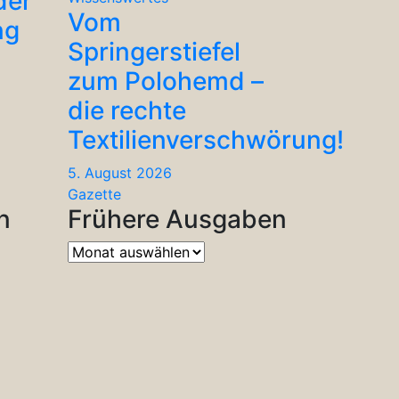
der
Vom
ng
Springerstiefel
zum Polohemd –
die rechte
Textilienverschwörung!
5. August 2026
Gazette
n
Frühere Ausgaben
Frühere
Ausgaben