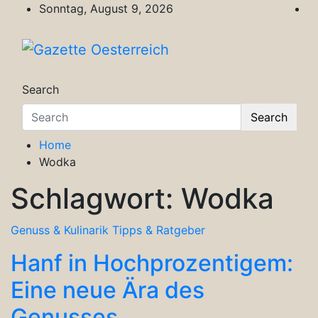
Skip
Sonntag, August 9, 2026
to
content
Gazette Oesterreich
Magazin für Freizeit, Politik, Kultur & Wisse
Search
Search
Home
Wodka
Schlagwort:
Wodka
Genuss & Kulinarik
Tipps & Ratgeber
Hanf in Hochprozentigem:
Eine neue Ära des
Genusses