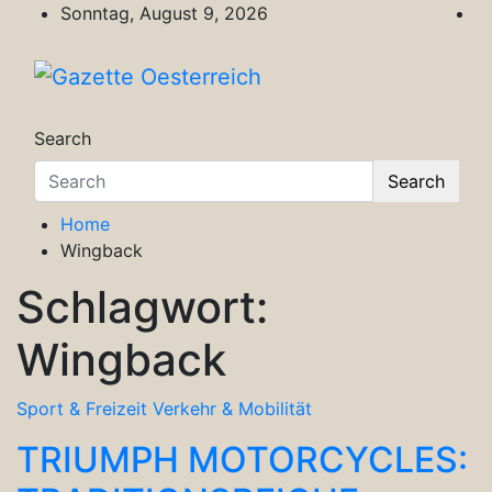
Skip
Sonntag, August 9, 2026
to
content
Gazette Oesterreich
Magazin für Freizeit, Politik, Kultur & Wisse
Search
Search
Home
Wingback
Schlagwort:
Wingback
Sport & Freizeit
Verkehr & Mobilität
TRIUMPH MOTORCYCLES: