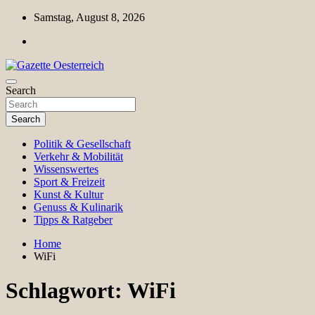
Skip
Samstag, August 8, 2026
to
content
Magazin für Freizeit, Politik, Kultur & Wissenschaft
Search
Gazette Oesterreich
Search
Politik & Gesellschaft
Verkehr & Mobilität
Wissenswertes
Sport & Freizeit
Kunst & Kultur
Genuss & Kulinarik
Tipps & Ratgeber
Home
WiFi
Schlagwort:
WiFi