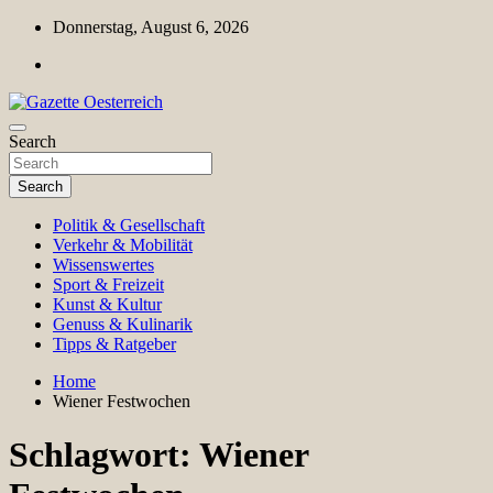
Skip
Donnerstag, August 6, 2026
to
content
Magazin für Freizeit, Politik, Kultur & Wissenschaft
Search
Gazette Oesterreich
Search
Politik & Gesellschaft
Verkehr & Mobilität
Wissenswertes
Sport & Freizeit
Kunst & Kultur
Genuss & Kulinarik
Tipps & Ratgeber
Home
Wiener Festwochen
Schlagwort:
Wiener