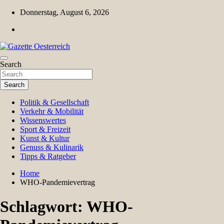
Skip
Donnerstag, August 6, 2026
to
content
Magazin für Freizeit, Politik, Kultur & Wissenschaft
Search
Gazette Oesterreich
Search
Politik & Gesellschaft
Verkehr & Mobilität
Wissenswertes
Sport & Freizeit
Kunst & Kultur
Genuss & Kulinarik
Tipps & Ratgeber
Home
WHO-Pandemievertrag
Schlagwort:
WHO-