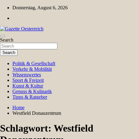
Skip
Donnerstag, August 6, 2026
to
content
Magazin für Freizeit, Politik, Kultur & Wissenschaft
Search
Gazette Oesterreich
Search
Politik & Gesellschaft
Verkehr & Mobilität
Wissenswertes
Sport & Freizeit
Kunst & Kultur
Genuss & Kulinarik
Tipps & Ratgeber
Home
Westfield Donauzentrum
Schlagwort:
Westfield