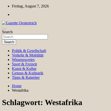
Skip
Freitag, August 7, 2026
to
content
Magazin für Freizeit, Politik, Kultur & Wissenschaft
Search
Gazette Oesterreich
Search
Politik & Gesellschaft
Verkehr & Mobilität
Wissenswertes
Sport & Freizeit
Kunst & Kultur
Genuss & Kulinarik
Tipps & Ratgeber
Home
Westafrika
Schlagwort:
Westafrika