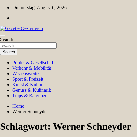
Skip
Donnerstag, August 6, 2026
to
content
Magazin für Freizeit, Politik, Kultur & Wissenschaft
Search
Gazette Oesterreich
Search
Politik & Gesellschaft
Verkehr & Mobilität
Wissenswertes
Sport & Freizeit
Kunst & Kultur
Genuss & Kulinarik
Tipps & Ratgeber
Home
Werner Schneyder
Schlagwort:
Werner Schneyder