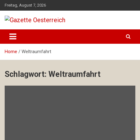
Skip
Freitag, August 7, 2026
to
content
Magazin für Freizeit, Politik, Kultur & Wissenschaft
Gazette Oesterreich
Home
Weltraumfahrt
Schlagwort:
Weltraumfahrt