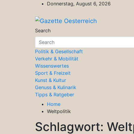
Skip
Donnerstag, August 6, 2026
to
content
Gazette Oesterreich
Magazin für Freizeit, Politik, Kultu
Search
Politik & Gesellschaft
Verkehr & Mobilität
Wissenswertes
Sport & Freizeit
Kunst & Kultur
Genuss & Kulinarik
Tipps & Ratgeber
Home
Weltpolitik
Schlagwort:
Welt