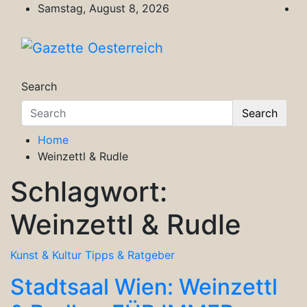
Skip
Samstag, August 8, 2026
to
content
Gazette Oesterreich
Magazin für Freizeit, Politik, Kultur & Wisse
Search
Search
Home
Weinzettl & Rudle
Schlagwort:
Weinzettl & Rudle
Kunst & Kultur
Tipps & Ratgeber
Stadtsaal Wien: Weinzettl