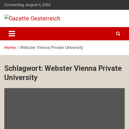
Skip
Donnerstag, August 6, 2026
to
content
Magazin für Freizeit, Politik, Kultur & Wissenschaft
Gazette Oesterreich
Home
Webster Vienna Private University
Schlagwort:
Webster Vienna Private
University