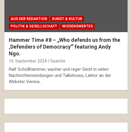
AUS DER REDAKTION
KUNST & KULTUR
POLITIK & GESELLSCHAFT
WISSENSWERTES
Hammer Time #8 – „Who defends us from the
‚Defenders of Democracy'“ featuring Andy
Ngo.
16. September 2024
Gazette
Ralf Schöllhammer, wacher und reger Geist in vielen
Nachrichtensendungen und Talkshows, Lektor an der
Webster Vienna…