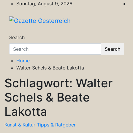
Skip
Sonntag, August 9, 2026
to
content
Gazette Oesterreich
Magazin für Freizeit, Politik, Kultur & Wisse
Search
Search
Home
Walter Schels & Beate Lakotta
Schlagwort:
Walter
Schels & Beate
Lakotta
Kunst & Kultur
Tipps & Ratgeber