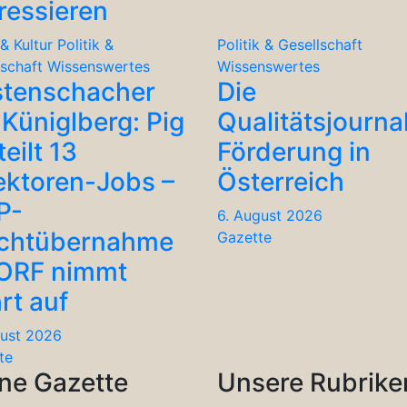
ressieren
& Kultur
Politik &
Politik & Gesellschaft
lschaft
Wissenswertes
Wissenswertes
stenschacher
Die
Küniglberg: Pig
Qualitätsjourna
teilt 13
Förderung in
ektoren-Jobs –
Österreich
P-
6. August 2026
chtübernahme
Gazette
 ORF nimmt
rt auf
gust 2026
te
ne Gazette
Unsere Rubrike