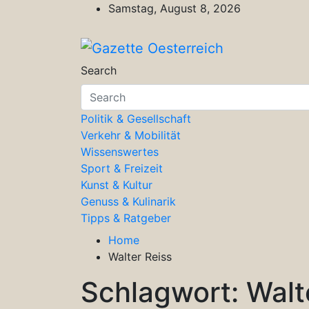
Skip
Samstag, August 8, 2026
to
content
Gazette Oesterreich
Magazin für Freizeit, Politik, Kultu
Search
Politik & Gesellschaft
Verkehr & Mobilität
Wissenswertes
Sport & Freizeit
Kunst & Kultur
Genuss & Kulinarik
Tipps & Ratgeber
Home
Walter Reiss
Schlagwort:
Walt