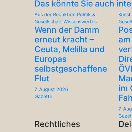
Das könnte Sie auch inte
Aus der Redaktion
Politik &
Kunst 
Gesellschaft
Wissenswertes
Gesel
Wenn der Damm
Po
erneut kracht –
am 
Ceuta, Melilla und
ver
Europas
Dir
selbstgeschaffene
ÖV
Flut
Ma
im
7. August 2026
Fah
Gazette
7. Au
Gazet
Rechtliches
Dei