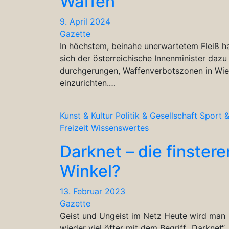
Waffen
9. April 2024
Gazette
In höchstem, beinahe unerwartetem Fleiß h
sich der österreichische Innenminister dazu
durchgerungen, Waffenverbotszonen in Wi
einzurichten.…
Kunst & Kultur
Politik & Gesellschaft
Sport 
Freizeit
Wissenswertes
Darknet – die finstere
Winkel?
13. Februar 2023
Gazette
Geist und Ungeist im Netz Heute wird man
wieder viel öfter mit dem Begriff „Darknet“