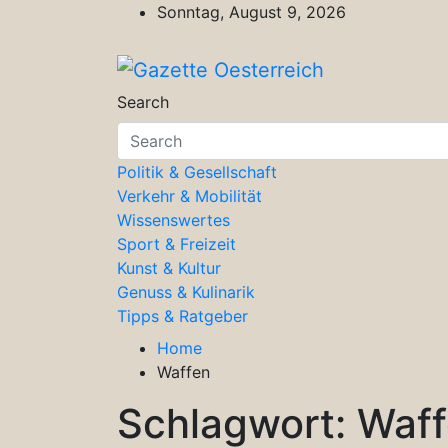
Skip
Sonntag, August 9, 2026
to
content
Gazette Oesterreich
Magazin für Freizeit, Politik, Kultu
Search
Politik & Gesellschaft
Verkehr & Mobilität
Wissenswertes
Sport & Freizeit
Kunst & Kultur
Genuss & Kulinarik
Tipps & Ratgeber
Home
Waffen
Schlagwort:
Waf