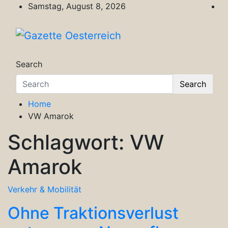
Skip
Samstag, August 8, 2026
to
content
Gazette Oesterreich
Magazin für Freizeit, Politik, Kultur & Wisse
Search
Search
Home
VW Amarok
Schlagwort:
VW
Amarok
Verkehr & Mobilität
Ohne Traktionsverlust