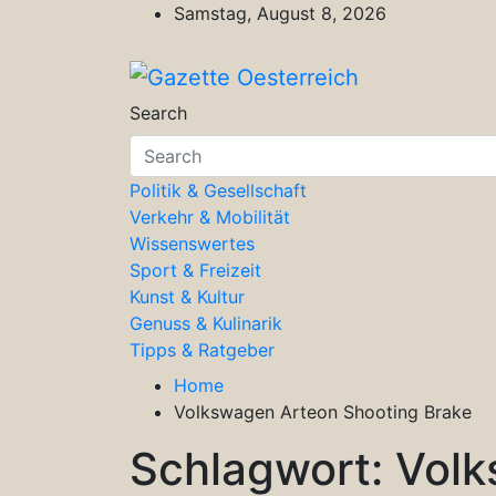
Skip
Samstag, August 8, 2026
to
content
Gazette Oesterreich
Magazin für Freizeit, Politik, Kultu
Search
Politik & Gesellschaft
Verkehr & Mobilität
Wissenswertes
Sport & Freizeit
Kunst & Kultur
Genuss & Kulinarik
Tipps & Ratgeber
Home
Volkswagen Arteon Shooting Brake
Schlagwort:
Volk