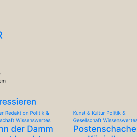
R
e
tem
ressieren
er Redaktion
Politik &
Kunst & Kultur
Politik &
lschaft
Wissenswertes
Gesellschaft
Wissenswerte
nn der Damm
Postenschache