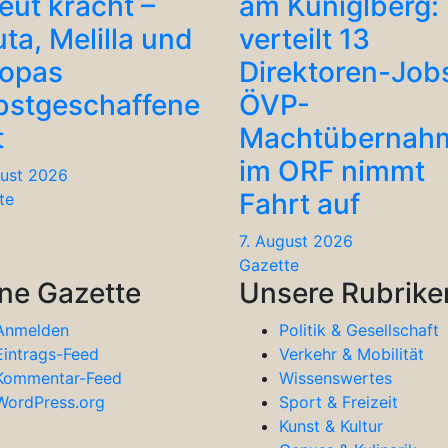
eut kracht –
am Küniglberg: 
ta, Melilla und
verteilt 13
ropas
Direktoren-Job
bstgeschaffene
ÖVP-
t
Machtübernah
im ORF nimmt
gust 2026
Fahrt auf
te
7. August 2026
Gazette
ne Gazette
Unsere Rubrike
Anmelden
Politik & Gesellschaft
Eintrags-Feed
Verkehr & Mobilität
Kommentar-Feed
Wissenswertes
WordPress.org
Sport & Freizeit
Kunst & Kultur