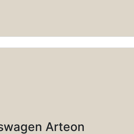
r & Wissenschaft
swagen Arteon