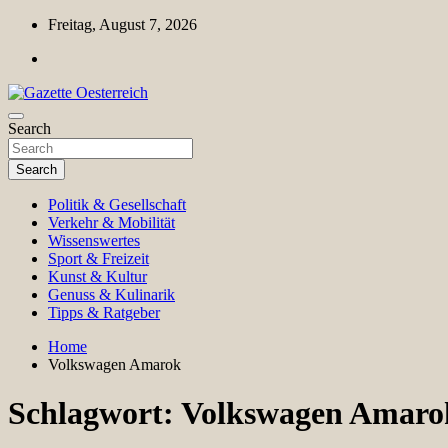
Skip
Freitag, August 7, 2026
to
content
Magazin für Freizeit, Politik, Kultur & Wissenschaft
Search
Gazette Oesterreich
Search
Politik & Gesellschaft
Verkehr & Mobilität
Wissenswertes
Sport & Freizeit
Kunst & Kultur
Genuss & Kulinarik
Tipps & Ratgeber
Home
Volkswagen Amarok
Schlagwort:
Volkswagen Amaro