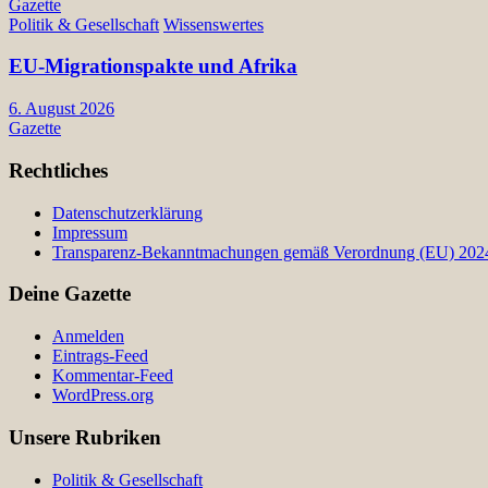
Gazette
Politik & Gesellschaft
Wissenswertes
EU-Migrationspakte und Afrika
6. August 2026
Gazette
Rechtliches
Datenschutzerklärung
Impressum
Transparenz-Bekanntmachungen gemäß Verordnung (EU) 2024/
Deine Gazette
Anmelden
Eintrags-Feed
Kommentar-Feed
WordPress.org
Unsere Rubriken
Politik & Gesellschaft