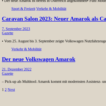
• Der neue Amarok ist bereits in Österreich angekommen• Fünf Mode
Sport & Freizeit
Verkehr & Mobilität
Caravan Salon 2023: Neuer Amarok als C
7. September 2023
Gazette
• Vom 25. August bis 3. September zeigte Volkswagen Nutzfahrzeu
Verkehr & Mobilität
Der neue Volkswagen Amarok
21. Dezember 2022
Gazette
– Pick-up als Multitool: Amarok kommt mit modernsten Assistenz-
Seitennummerierung
1
2
Next
der
Beiträge