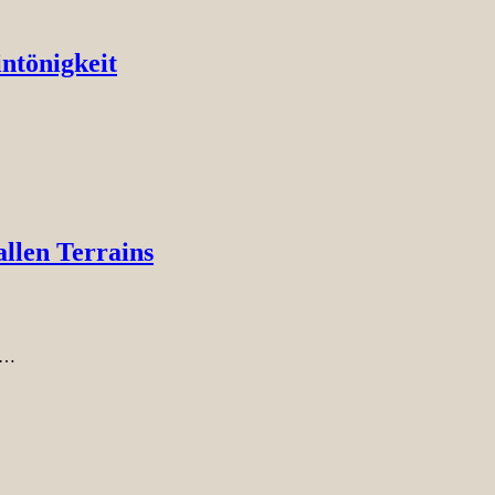
ntönigkeit
llen Terrains
n•…