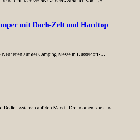
llreihen mit vier Motor-/Getriebe-Varianten von 125…
amper mit Dach-Zelt und Hardtop
ge Neuheiten auf der Camping-Messe in Düsseldorf•…
 und Bediensystemen auf den Markt– Drehmomentstark und…