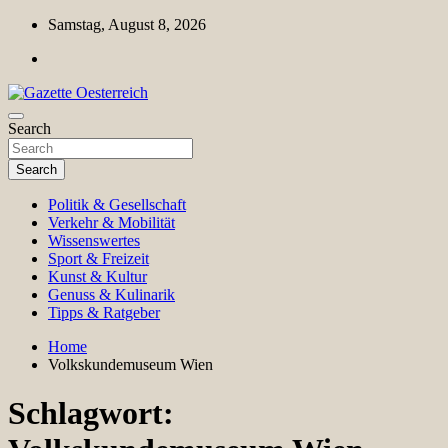
Skip
Samstag, August 8, 2026
to
content
Magazin für Freizeit, Politik, Kultur & Wissenschaft
Search
Gazette Oesterreich
Search
Politik & Gesellschaft
Verkehr & Mobilität
Wissenswertes
Sport & Freizeit
Kunst & Kultur
Genuss & Kulinarik
Tipps & Ratgeber
Home
Volkskundemuseum Wien
Schlagwort: