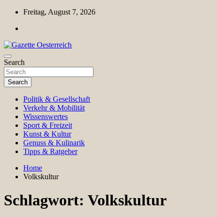
Skip
Freitag, August 7, 2026
to
content
Magazin für Freizeit, Politik, Kultur & Wissenschaft
Search
Gazette Oesterreich
Search
Politik & Gesellschaft
Verkehr & Mobilität
Wissenswertes
Sport & Freizeit
Kunst & Kultur
Genuss & Kulinarik
Tipps & Ratgeber
Home
Volkskultur
Schlagwort:
Volkskultur