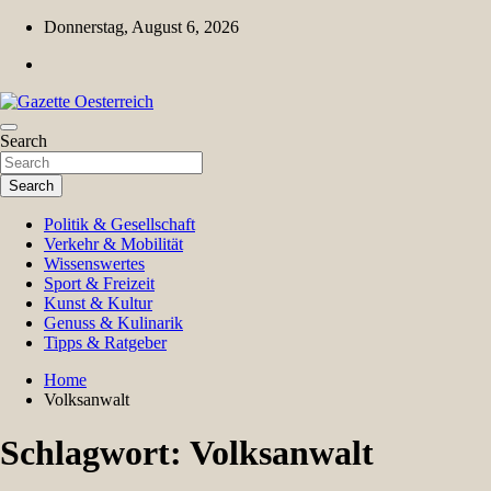
Skip
Donnerstag, August 6, 2026
to
content
Magazin für Freizeit, Politik, Kultur & Wissenschaft
Search
Gazette Oesterreich
Search
Politik & Gesellschaft
Verkehr & Mobilität
Wissenswertes
Sport & Freizeit
Kunst & Kultur
Genuss & Kulinarik
Tipps & Ratgeber
Home
Volksanwalt
Schlagwort:
Volksanwalt