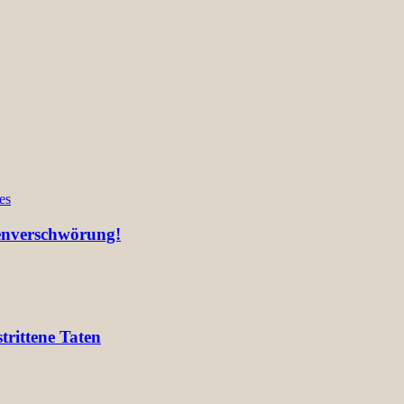
es
ienverschwörung!
rittene Taten