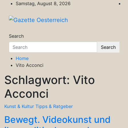
Skip
Samstag, August 8, 2026
to
content
Gazette Oesterreich
Magazin für Freizeit, Politik, Kultur & Wisse
Search
Search
Home
Vito Acconci
Schlagwort:
Vito
Acconci
Kunst & Kultur
Tipps & Ratgeber
Bewegt. Videokunst und