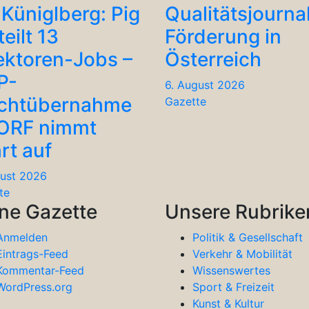
Küniglberg: Pig
Qualitätsjourna
teilt 13
Förderung in
ektoren-Jobs –
Österreich
P-
6. August 2026
chtübernahme
Gazette
 ORF nimmt
rt auf
gust 2026
te
ne Gazette
Unsere Rubrike
Anmelden
Politik & Gesellschaft
Eintrags-Feed
Verkehr & Mobilität
Kommentar-Feed
Wissenswertes
WordPress.org
Sport & Freizeit
Kunst & Kultur