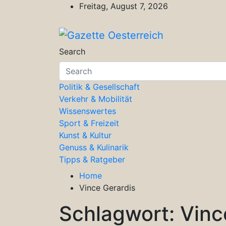
Skip
Freitag, August 7, 2026
to
content
Gazette Oesterreich
Magazin für Freizeit, Politik, Kultu
Search
Politik & Gesellschaft
Verkehr & Mobilität
Wissenswertes
Sport & Freizeit
Kunst & Kultur
Genuss & Kulinarik
Tipps & Ratgeber
Home
Vince Gerardis
Schlagwort:
Vinc