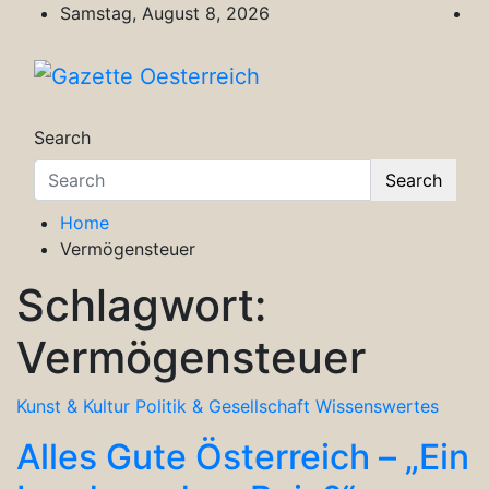
Skip
Samstag, August 8, 2026
to
content
Gazette Oesterreich
Magazin für Freizeit, Politik, Kultur & Wisse
Search
Search
Home
Vermögensteuer
Schlagwort:
Vermögensteuer
Kunst & Kultur
Politik & Gesellschaft
Wissenswertes
Alles Gute Österreich – „Ein