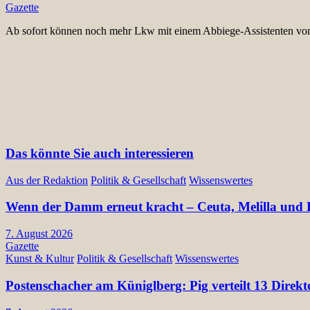
Gazette
Ab sofort können noch mehr Lkw mit einem Abbiege-Assistenten vo
Das könnte Sie auch interessieren
Aus der Redaktion
Politik & Gesellschaft
Wissenswertes
Wenn der Damm erneut kracht – Ceuta, Melilla und E
7. August 2026
Gazette
Kunst & Kultur
Politik & Gesellschaft
Wissenswertes
Postenschacher am Küniglberg: Pig verteilt 13 Di