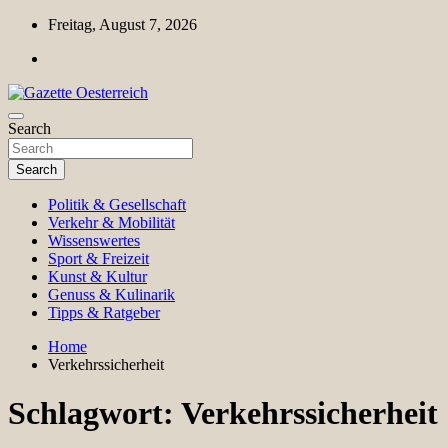
Skip
Freitag, August 7, 2026
to
content
Magazin für Freizeit, Politik, Kultur & Wissenschaft
Search
Gazette Oesterreich
Search
Politik & Gesellschaft
Verkehr & Mobilität
Wissenswertes
Sport & Freizeit
Kunst & Kultur
Genuss & Kulinarik
Tipps & Ratgeber
Home
Verkehrssicherheit
Schlagwort:
Verkehrssicherheit