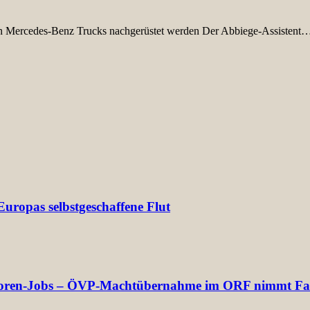
n Mercedes-Benz Trucks nachgerüstet werden Der Abbiege-Assistent
uropas selbstgeschaffene Flut
rektoren-Jobs – ÖVP-Machtübernahme im ORF nimmt Fa