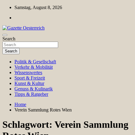
Skip
Samstag, August 8, 2026
to
content
Magazin für Freizeit, Politik, Kultur & Wissenschaft
Search
Gazette Oesterreich
Search
Politik & Gesellschaft
Verkehr & Mobilität
Wissenswertes
Sport & Freizeit
Kunst & Kultur
Genuss & Kulinarik
Tipps & Ratgeber
Home
Verein Sammlung Rotes Wien
Schlagwort:
Verein Sammlung