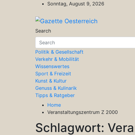
Skip
Sonntag, August 9, 2026
to
content
Gazette Oesterreich
Magazin für Freizeit, Politik, Kultu
Search
Politik & Gesellschaft
Verkehr & Mobilität
Wissenswertes
Sport & Freizeit
Kunst & Kultur
Genuss & Kulinarik
Tipps & Ratgeber
Home
Veranstaltungszentrum Z 2000
Schlagwort:
Vera