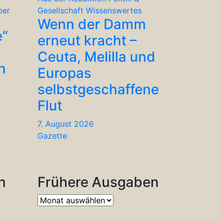
ber
Gesellschaft
Wissenswertes
Wenn der Damm
e“
erneut kracht –
Ceuta, Melilla und
n
Europas
selbstgeschaffene
Flut
7. August 2026
Gazette
n
Frühere Ausgaben
Frühere
Ausgaben