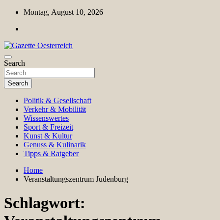
Skip
Montag, August 10, 2026
to
content
Magazin für Freizeit, Politik, Kultur & Wissenschaft
Search
Gazette Oesterreich
Search
Politik & Gesellschaft
Verkehr & Mobilität
Wissenswertes
Sport & Freizeit
Kunst & Kultur
Genuss & Kulinarik
Tipps & Ratgeber
Home
Veranstaltungszentrum Judenburg
Schlagwort: