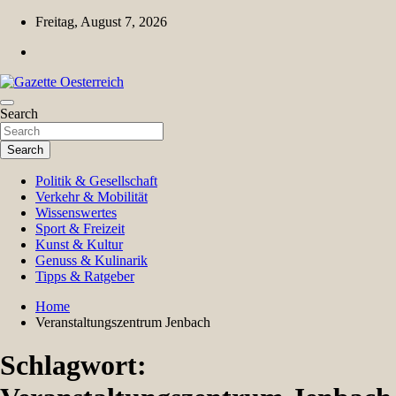
Skip
Freitag, August 7, 2026
to
content
Magazin für Freizeit, Politik, Kultur & Wissenschaft
Search
Gazette Oesterreich
Search
Politik & Gesellschaft
Verkehr & Mobilität
Wissenswertes
Sport & Freizeit
Kunst & Kultur
Genuss & Kulinarik
Tipps & Ratgeber
Home
Veranstaltungszentrum Jenbach
Schlagwort: