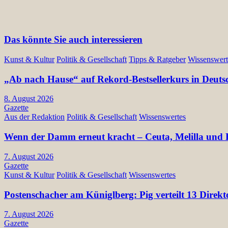
Das könnte Sie auch interessieren
Kunst & Kultur
Politik & Gesellschaft
Tipps & Ratgeber
Wissenswert
„Ab nach Hause“ auf Rekord-Bestsellerkurs in Deuts
8. August 2026
Gazette
Aus der Redaktion
Politik & Gesellschaft
Wissenswertes
Wenn der Damm erneut kracht – Ceuta, Melilla und E
7. August 2026
Gazette
Kunst & Kultur
Politik & Gesellschaft
Wissenswertes
Postenschacher am Küniglberg: Pig verteilt 13 Di
7. August 2026
Gazette