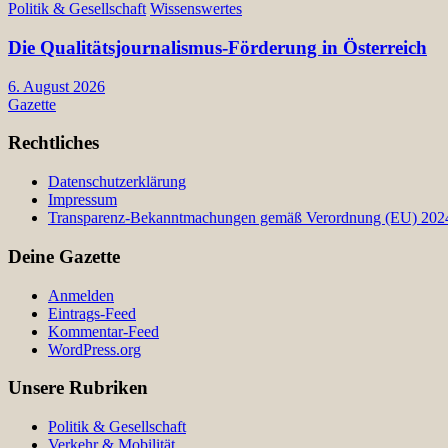
Politik & Gesellschaft
Wissenswertes
Die Qualitätsjournalismus-Förderung in Österreich
6. August 2026
Gazette
Rechtliches
Datenschutzerklärung
Impressum
Transparenz-Bekanntmachungen gemäß Verordnung (EU) 2024/
Deine Gazette
Anmelden
Eintrags-Feed
Kommentar-Feed
WordPress.org
Unsere Rubriken
Politik & Gesellschaft
Verkehr & Mobilität