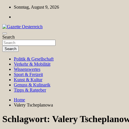
Skip
Sonntag, August 9, 2026
to
content
Magazin für Freizeit, Politik, Kultur & Wissenschaft
Search
Gazette Oesterreich
Search
Politik & Gesellschaft
Verkehr & Mobilität
Wissenswertes
Sport & Freizeit
Kunst & Kultur
Genuss & Kulinarik
Tipps & Ratgeber
Home
Valery Tscheplanowa
Schlagwort:
Valery Tscheplano