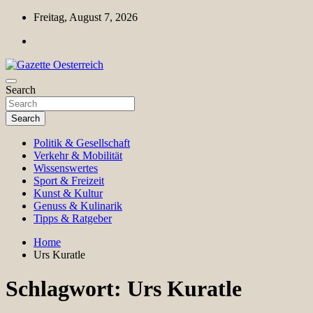
Skip
Freitag, August 7, 2026
to
content
Magazin für Freizeit, Politik, Kultur & Wissenschaft
Search
Gazette Oesterreich
Search
Politik & Gesellschaft
Verkehr & Mobilität
Wissenswertes
Sport & Freizeit
Kunst & Kultur
Genuss & Kulinarik
Tipps & Ratgeber
Home
Urs Kuratle
Schlagwort:
Urs Kuratle