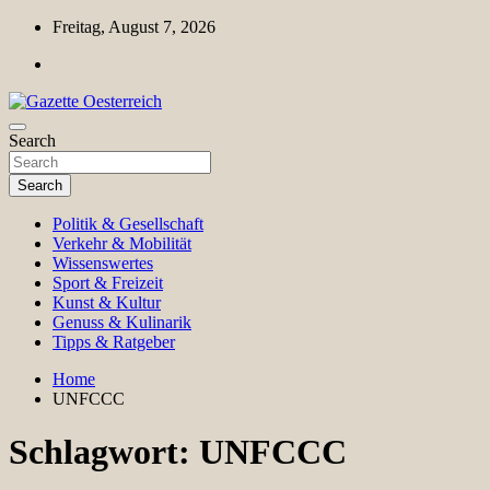
Skip
Freitag, August 7, 2026
to
content
Magazin für Freizeit, Politik, Kultur & Wissenschaft
Search
Gazette Oesterreich
Search
Politik & Gesellschaft
Verkehr & Mobilität
Wissenswertes
Sport & Freizeit
Kunst & Kultur
Genuss & Kulinarik
Tipps & Ratgeber
Home
UNFCCC
Schlagwort:
UNFCCC