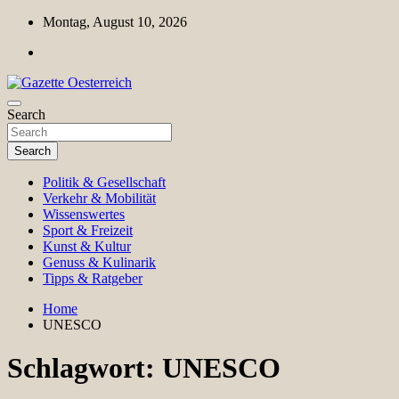
Skip
Montag, August 10, 2026
to
content
Magazin für Freizeit, Politik, Kultur & Wissenschaft
Search
Gazette Oesterreich
Search
Politik & Gesellschaft
Verkehr & Mobilität
Wissenswertes
Sport & Freizeit
Kunst & Kultur
Genuss & Kulinarik
Tipps & Ratgeber
Home
UNESCO
Schlagwort:
UNESCO