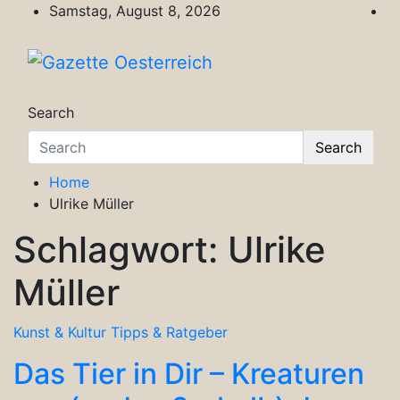
Skip
Samstag, August 8, 2026
to
content
Gazette Oesterreich
Magazin für Freizeit, Politik, Kultur & Wisse
Search
Search
Home
Ulrike Müller
Schlagwort:
Ulrike
Müller
Kunst & Kultur
Tipps & Ratgeber
Das Tier in Dir – Kreaturen