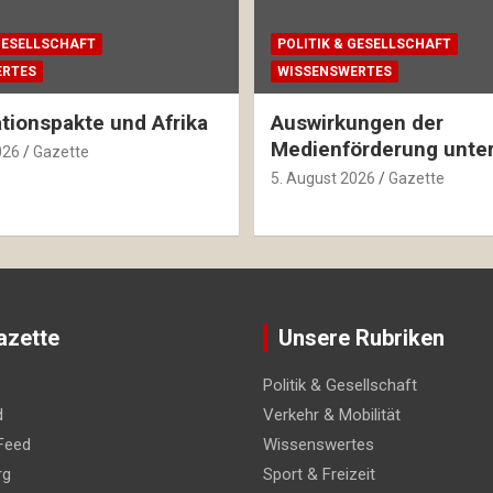
 GESELLSCHAFT
POLITIK & GESELLSCHAFT
ERTES
WISSENSWERTES
tionspakte und Afrika
Auswirkungen der
Medienförderung unter
026
Gazette
5. August 2026
Gazette
azette
Unsere Rubriken
Politik & Gesellschaft
d
Verkehr & Mobilität
Feed
Wissenswertes
rg
Sport & Freizeit