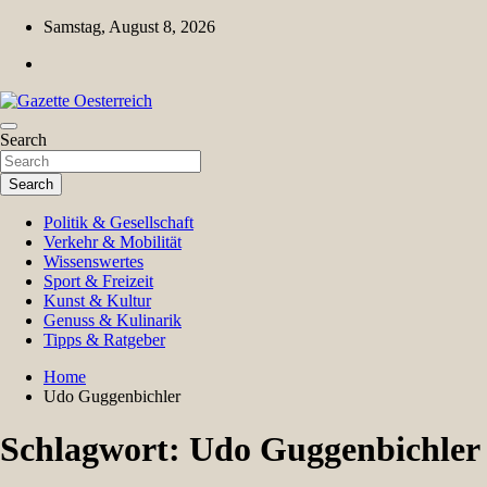
Skip
Samstag, August 8, 2026
to
content
Magazin für Freizeit, Politik, Kultur & Wissenschaft
Search
Gazette Oesterreich
Search
Politik & Gesellschaft
Verkehr & Mobilität
Wissenswertes
Sport & Freizeit
Kunst & Kultur
Genuss & Kulinarik
Tipps & Ratgeber
Home
Udo Guggenbichler
Schlagwort:
Udo Guggenbichler