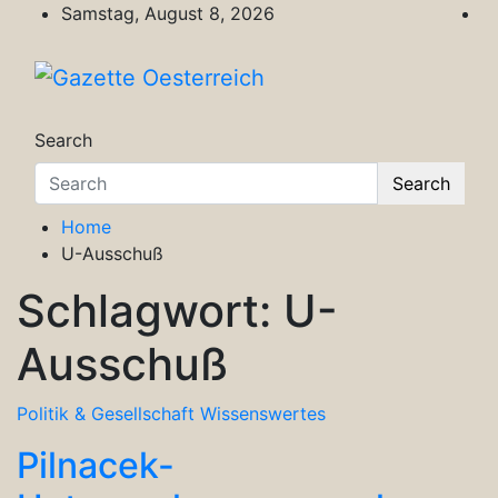
Skip
Samstag, August 8, 2026
to
content
Gazette Oesterreich
Magazin für Freizeit, Politik, Kultur & Wisse
Search
Search
Home
U-Ausschuß
Schlagwort:
U-
Ausschuß
Politik & Gesellschaft
Wissenswertes
Pilnacek-