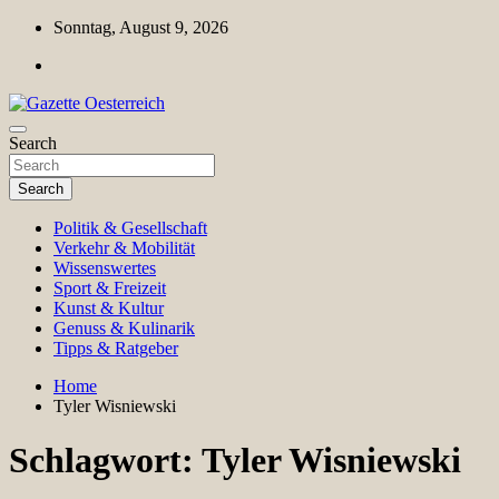
Skip
Sonntag, August 9, 2026
to
content
Magazin für Freizeit, Politik, Kultur & Wissenschaft
Search
Gazette Oesterreich
Search
Politik & Gesellschaft
Verkehr & Mobilität
Wissenswertes
Sport & Freizeit
Kunst & Kultur
Genuss & Kulinarik
Tipps & Ratgeber
Home
Tyler Wisniewski
Schlagwort:
Tyler Wisniewski