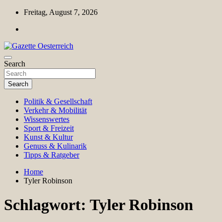
Skip
Freitag, August 7, 2026
to
content
Magazin für Freizeit, Politik, Kultur & Wissenschaft
Search
Gazette Oesterreich
Search
Politik & Gesellschaft
Verkehr & Mobilität
Wissenswertes
Sport & Freizeit
Kunst & Kultur
Genuss & Kulinarik
Tipps & Ratgeber
Home
Tyler Robinson
Schlagwort:
Tyler Robinson