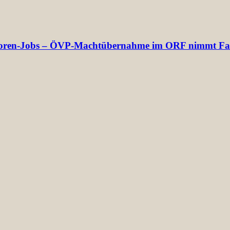
rektoren-Jobs – ÖVP-Machtübernahme im ORF nimmt Fa