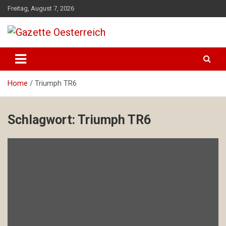
Skip
Freitag, August 7, 2026
to
content
Magazin für Freizeit, Politik, Kultur & Wissenschaft
Gazette Oesterreich
Home
Triumph TR6
Schlagwort:
Triumph TR6