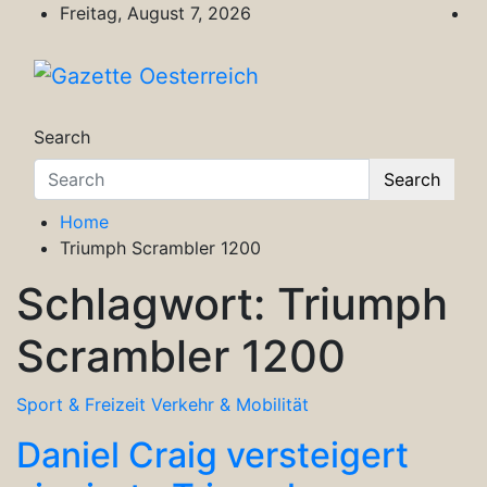
Skip
Freitag, August 7, 2026
to
content
Gazette Oesterreich
Magazin für Freizeit, Politik, Kultur & Wisse
Search
Search
Home
Triumph Scrambler 1200
Schlagwort:
Triumph
Scrambler 1200
Sport & Freizeit
Verkehr & Mobilität
Daniel Craig versteigert