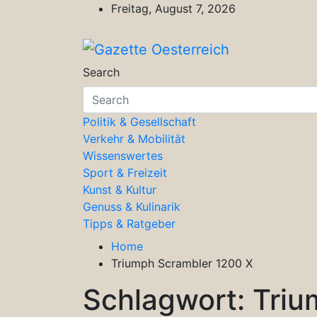
Skip
Freitag, August 7, 2026
to
content
Gazette Oesterreich
Magazin für Freizeit, Politik, Kultu
Search
Politik & Gesellschaft
Verkehr & Mobilität
Wissenswertes
Sport & Freizeit
Kunst & Kultur
Genuss & Kulinarik
Tipps & Ratgeber
Home
Triumph Scrambler 1200 X
Schlagwort:
Triu