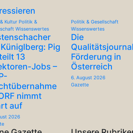
ressieren
& Kultur
Politik &
Politik & Gesellschaft
lschaft
Wissenswertes
Wissenswertes
stenschacher
Die
Küniglberg: Pig
Qualitätsjourna
teilt 13
Förderung in
ektoren-Jobs –
Österreich
P-
6. August 2026
chtübernahme
Gazette
 ORF nimmt
rt auf
gust 2026
te
ne Gazette
Unsere Rubrike