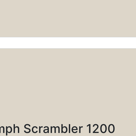
r & Wissenschaft
mph Scrambler 1200