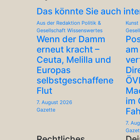
Das könnte Sie auch inte
Aus der Redaktion
Politik &
Kunst 
Gesellschaft
Wissenswertes
Gesel
Wenn der Damm
Po
erneut kracht –
am 
Ceuta, Melilla und
ver
Europas
Dir
selbstgeschaffene
ÖV
Flut
Ma
im
7. August 2026
Fah
Gazette
7. Au
Gazet
Rechtliches
Dei