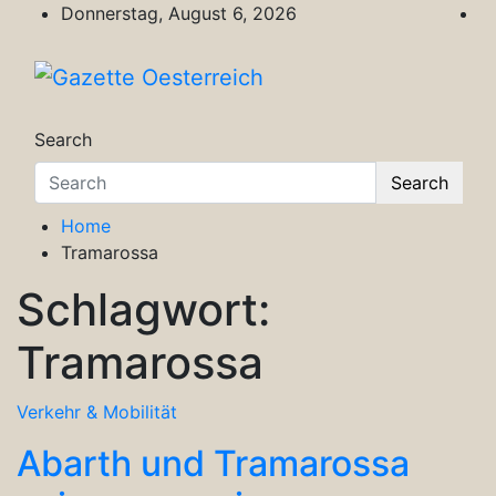
Skip
Donnerstag, August 6, 2026
to
content
Gazette Oesterreich
Magazin für Freizeit, Politik, Kultur & Wisse
Search
Search
Home
Tramarossa
Schlagwort:
Tramarossa
Verkehr & Mobilität
Abarth und Tramarossa