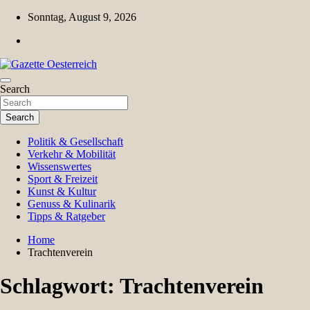
Skip
Sonntag, August 9, 2026
to
content
Magazin für Freizeit, Politik, Kultur & Wissenschaft
Search
Gazette Oesterreich
Search
Politik & Gesellschaft
Verkehr & Mobilität
Wissenswertes
Sport & Freizeit
Kunst & Kultur
Genuss & Kulinarik
Tipps & Ratgeber
Home
Trachtenverein
Schlagwort:
Trachtenverein