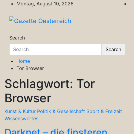
Skip
Montag, August 10, 2026
to
content
Gazette Oesterreich
Magazin für Freizeit, Politik, Kultur & Wisse
Search
Search
Home
Tor Browser
Schlagwort:
Tor
Browser
Kunst & Kultur
Politik & Gesellschaft
Sport & Freizeit
Wissenswertes
Darknet – die finsteren