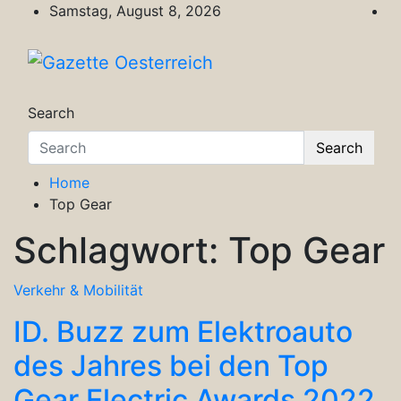
Skip
Samstag, August 8, 2026
to
content
Gazette Oesterreich
Magazin für Freizeit, Politik, Kultur & Wisse
Search
Search
Home
Top Gear
Schlagwort:
Top Gear
Verkehr & Mobilität
ID. Buzz zum Elektroauto
des Jahres bei den Top
Gear Electric Awards 2022